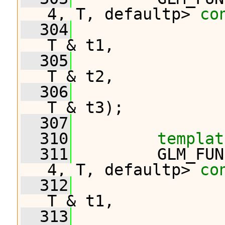
4, T, defaultp> 
co
  304
T & t1,
  305
T & t2,
  306
T & t3);
  307
  310
templat
  311
         GLM_FUN
4, T, defaultp> 
co
  312
T & t1,
  313