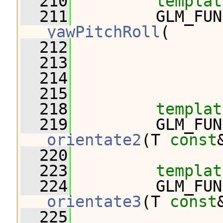
  210
templat
  211
yawPitchRoll
(
  212
                
  213
                
  214
                
  215
  218
templat
  219
orientate2
(T 
const
  220
  223
templat
  224
orientate3
(T 
const
  225