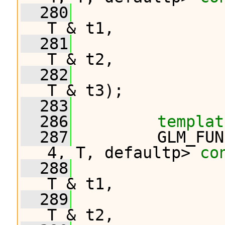
  280
T & t1,
  281
T & t2,
  282
T & t3);
  283
  286
templat
  287
         GLM_FUN
4, T, defaultp> 
co
  288
T & t1,
  289
T & t2,