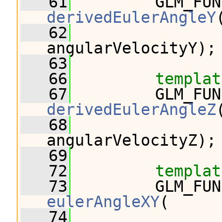
   61
derivedEulerAngleY
   62
                
angularVelocityY);
   63
   66
templat
   67
derivedEulerAngleZ
   68
                
angularVelocityZ);
   69
   72
templat
   73
eulerAngleXY
(
   74
                