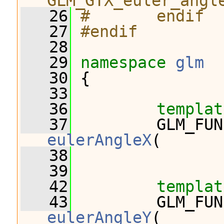
GLM_GTX_euler_angl
   26
#       endif
   27
#endif
   28
   29
namespace 
glm
   30
 {
   33
   36
templat
   37
eulerAngleX
(
   38
                
   39
   42
templat
   43
eulerAngleY
(