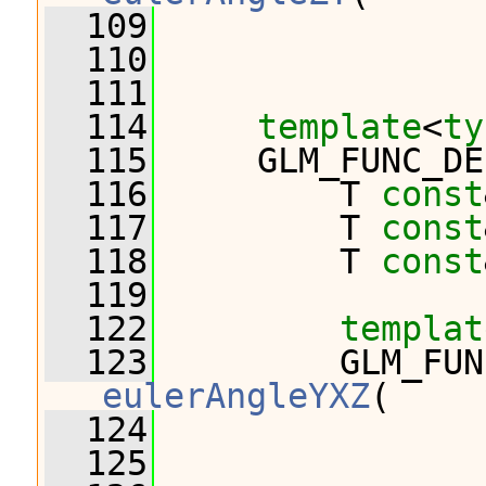
  109
                
  110
                
  111
  114
template
<
ty
  115
     GLM_FUNC_DE
  116
         T 
const
  117
         T 
const
  118
         T 
const
  119
  122
templat
  123
eulerAngleYXZ
(
  124
                
  125
                