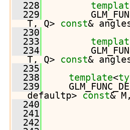
  228
templat
  229
         GLM_FUN
T, Q> 
const
& angle
  230
  233
templat
  234
         GLM_FUN
T, Q> 
const
& angle
  235
  238
template
<
ty
  239
     GLM_FUNC_DE
defaultp> 
const
& M
  240
                
  241
                
  242
                