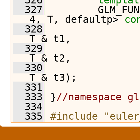
  326
templat
  327
         GLM_FUN
4, T, defaultp> 
co
  328
T & t1,
  329
T & t2,
  330
T & t3);
  331
  333
 }
//namespace gl
  334
  335
#include "euler