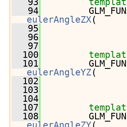
   93
templat
   94
eulerAngleZX
(
   95
                
   96
                
   97
  100
templat
  101
eulerAngleYZ
(
  102
                
  103
                
  104
  107
templat
  108
eulerAngleZY
(