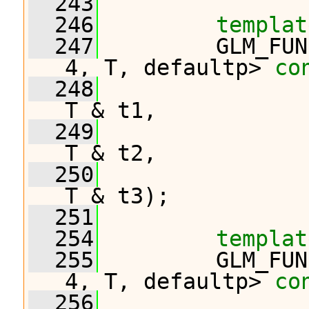
  243
  246
templat
  247
         GLM_FUN
4, T, defaultp> 
co
  248
T & t1,
  249
T & t2,
  250
T & t3);
  251
  254
templat
  255
         GLM_FUN
4, T, defaultp> 
co
  256