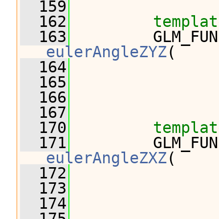
  159
  162
templat
  163
eulerAngleZYZ
(
  164
                
  165
                
  166
                
  167
  170
templat
  171
eulerAngleZXZ
(
  172
                
  173
                
  174
                
  175