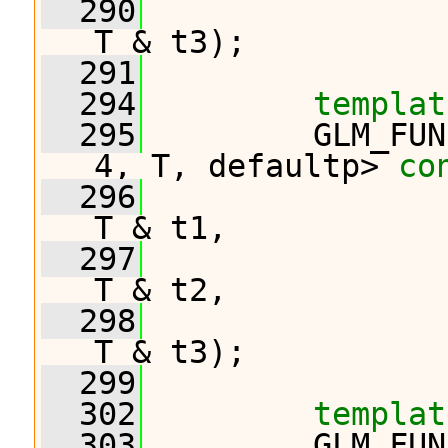
  290
T & t3);
  291
  294
templat
  295
         GLM_FUN
4, T, defaultp> 
co
  296
T & t1,
  297
T & t2,
  298
T & t3);
  299
  302
templat
  303
         GLM_FUN