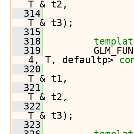
T & t2,
  314
T & t3);
  315
  318
templat
  319
         GLM_FUN
4, T, defaultp> 
co
  320
T & t1,
  321
T & t2,
  322
T & t3);
  323