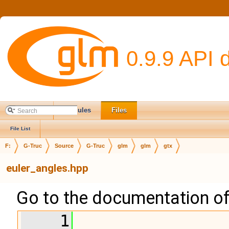
0.9.9 API 
Main Page
Modules
Files
File List
F:
G-Truc
Source
G-Truc
glm
glm
gtx
euler_angles.hpp
Go to the documentation of t
    1