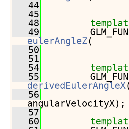
   44
                
   45
   48
templat
   49
eulerAngleZ
(
   50
                
   51
   54
templat
   55
derivedEulerAngleX
   56
                
angularVelocityX);
   57
   60
templat