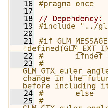
   16
#pragma once
   17
   18
// Dependency:
   19
#include "../gl
   20
   21
#if GLM_MESSAGE
!defined(GLM_EXT_I
   22
#       ifndef 
   23
#              
GLM_GTX_euler_angl
change in the futu
before including i
   24
#       else
   25
#              