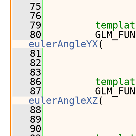
   75
                
   76
   79
templat
   80
eulerAngleYX
(
   81
                
   82
                
   83
   86
templat
   87
eulerAngleXZ
(
   88
                
   89
                
   90