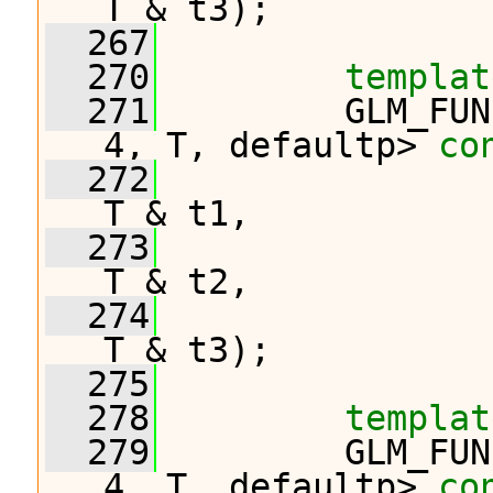
T & t3);
  267
  270
templat
  271
         GLM_FUN
4, T, defaultp> 
co
  272
T & t1,
  273
T & t2,
  274
T & t3);
  275
  278
templat
  279
         GLM_FUN
4, T, defaultp> 
co