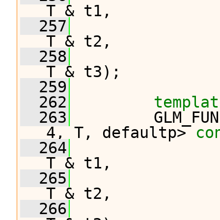
T & t1,
  257
T & t2,
  258
T & t3);
  259
  262
templat
  263
         GLM_FUN
4, T, defaultp> 
co
  264
T & t1,
  265
T & t2,
  266