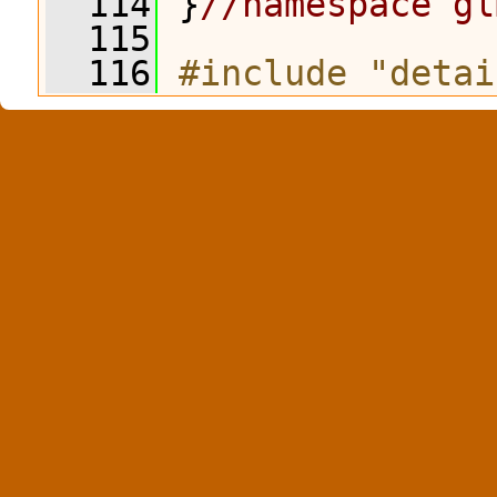
  114
 }
//namespace gl
  115
  116
#include "detai