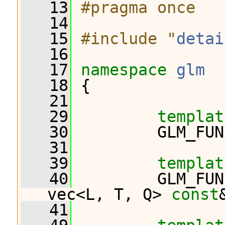
   13
#pragma once
   14
   15
#include "
detai
   16
   17
namespace 
glm
   18
 {
   21
   29
templat
   30
         GLM_FUN
   31
   39
templat
   40
         GLM_FUN
vec<L, T, Q> 
const
   41