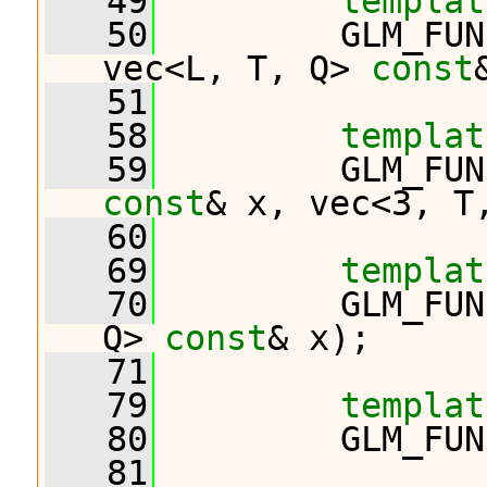
   49
templat
   50
         GLM_FUN
vec<L, T, Q> 
const
   51
   58
templat
   59
         GLM_FUN
const
& x, vec<3, T
   60
   69
templat
   70
         GLM_FUN
Q> 
const
& x);
   71
   79
templat
   80
         GLM_FUN
   81
                