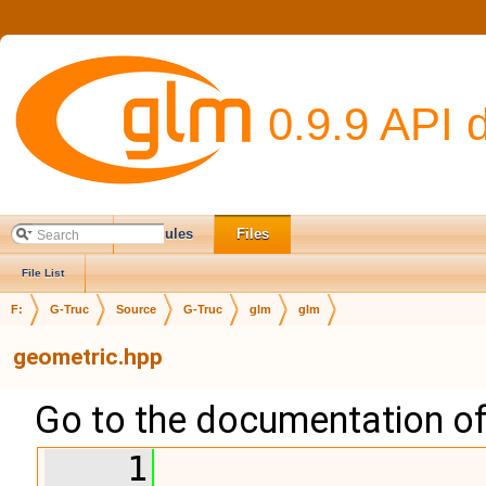
0.9.9 API 
Main Page
Modules
Files
File List
F:
G-Truc
Source
G-Truc
glm
glm
geometric.hpp
Go to the documentation of t
    1